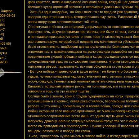
дарк кристалл, пелена накрывала сознание война, каждый шаг давал
болтался кусок огромной челюсти с непомерно длинными зубами. М
 Хадера
- Хоть бы одно снадобье,- но Хорн знал что это вряд ли уже поможе
2008-08-03
наверно единственная вещь которая спасла ему жизнь. Расколотый Д
:
0
снова погрузился в воспоминания той ночи.
483
Он отступал с лёгкостью и грацией уворачиваясь от нестерпимого п
/-0]
брачную ночь, искусно поражая противника, они были готовы, силы о
-0]
и не подавал признаков усталости, всех просто захлестнул азарт боя
ий
расплавила валун, который ещё недавно служил неплохим убежищем 
-05-05]
было стремительно, подбросив две капсулы-гильзы Хорн рванулся в
уме:
огромная пасть дракона опоздала на долю секунды раздробив со с
нуты
предчувствие скорой победы и собрав в кулак последние силы он п
зит:
сокрушительный удар по сухожилиям противника, утопив свои домаск
56:08
гортанным рёвом, параллельно, искупав обидчика в струе крови и оп
- Вот она победа,- пронеслось в душе война, тем более что боковым
удары, лучники колдовали над смертельными выстрелами, а посохи 
любую секунду. Тёмный эльф молнией вылетел из-под тела монстра,
Валакас с истошным воплем рухнул на пол пещеры, его тело не жела
говорили о том, что эти усилия тщетны.
Солнце было в зените, воин с трудом удерживаясь на ногах, продол
перемешанным с кровью, левая рука отнялась, беспомощно болтаясь
рёбрах. – Это конец,- промелькнуло в голове война, прежде чем со
Войны окружили тело павшего противника, не было ни победных крико
отчаянного сопротивления всего лишь от одного пусть даже очень с
могучему дракону. Кого не затронул маленький траур так это гномов
могло бы пригодиться в производстве. Наконец победный паралич от
пещеры, возглашая о победе его клана.
-Сила,- пронеслась чужая мысль в голове война, а взгляд пересёкс