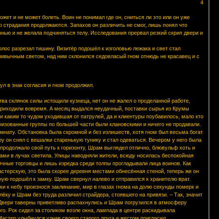
4
жет и не может болеть. Воин не понимал где он, сниться ли это или он уже
го страдания продолжаются. Запахов он различить не смог, лишь понял что
нью и не желала подчиняться телу. Исследования прервал резкий скрип двери и
олос разрезал тишину. Визитёр подошёл к изголовью лежака и свет стал
привычным светом, над ним склонился седовласый гном отнюдь не красавец и с
ул в знак согласия и гном продолжил.
ва склянок силы истощили кузнеца, нет он не жалел о проделанной работе,
 приходили вовремя. А месяц выдался неудачный, поставки сырья из Крумы
 и каким то чудом уходившая от патрулей, да и клиентуры поубавилось, мало кто
анизованные группы по большей части были клановскими и ничего не продавали.
омнату. Обстановка была скромной и без излишеств, хотя гном был весьма богат
у он снял с вешалки старенькую тунику и стал одеваться. Вечером у него была
 продолжало свой путь к горизонту, Шрам выглядел отлично, блювульф хоть и
нами в лучах светила. Улицы наводняли жители, всюду носилась беспокойная
личные торговцы и лишь изредка среди толпы прогладывали лица воинов. Как
астерскую, это была скорее деревня местами обнесённая стеной, теперь же он
ую подошёл к замку. Шрам свернул налево и отправился к хранителю врат.
и к небу произнося заклинание, мир в глазах гнома на долю секунды померк и
ёку и Шрам без труда различил страйдера, стоявшего на привязи. – Так, значит
 Двери таверны приветливо распахнулись и Шрам погрузился в атмосферу
го. Рок сидел за столиком возле окна, лампада в центре раскидывала
Мастер улыбнулся узнав своего старого друга и жестом пригласил