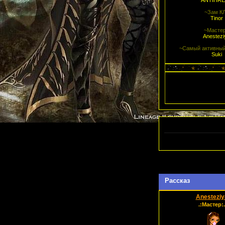
ANTIHR
~Зам К
Tinor
~Масте
Anestezi
~Самый активный
Suki
Страница:
1
Рассказ
Anesteziy
.:Мастер:.