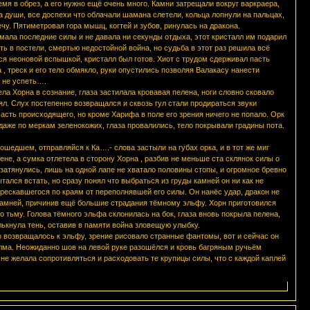
мя в обрез, а его нужно ещё очень много. Камни затрещали вокруг варкраера,
 души, все доспехи что облачали шамана слетели, кольца лопнули на пальцах,
чу. Пятиметровая гора мышц, когтей и зубов, ринулась на дракона.
мала последние силы и не давала ни секунды отдыха, этот кристалл им подарил
ь в постели, смертью недостойной война, но судьба в этот раз решила всё
лся неоновой вспышкой, кристалл был готов. Хиот с трудом сдерживал пасть
, треск и его тело обмякло, руки опустились позволяя Валакасу нанести
 не успеть….
а Хорна в сознание, глаза застилала кровавая пелена, ноги словно сковало
л. Слух постепенно возвращался и сквозь гул стали продираться звуки
асть происходящего, но кроме Харифа в поле его зрения ничего не попало. Орк
даже по меркам зеленокожих, глаза провалились, тело покрывали градины пота.
ошедшем, отправляйся к Ка….- слова застыли на губах орка, и в тот же миг
ене, а сумка отлетела в сторону Хорна , разбив не меньше ста склянок силы о
затянулись, лишь на одной лапе не хватало половины стопы, и огромное бревно
тался встать, но сразу понял что выбраться из груды камней он ни как не
трескавшегося по краям от переполнявшей его силы. Он нанёс удар, дракон не
 камней, причинив ещё большие страдания тёмному эльфу. Хорн приготовился
о тьму. Голова тёмного эльфа склонилась на бок, глаза вновь покрыла пелена,
ькнула тень, оставив в памяти война зловещую улыбку.
 возвращалось к эльфу, зрение рисовало странные фантомы, вот и сейчас он
холма. Неожиданно шов на левой руке разошёлся и кровь багряным ручьём
 не желала сопротивляться и расходовать те крупицы силы, что с каждой каплей