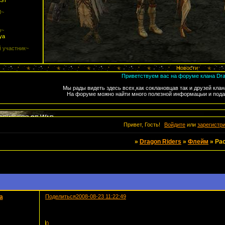
EST
Л~
р~
ya
 участник~
Новости
Приветствуем вас на форуме клана Dra
Мы рады видеть здесь всех,как соклановцав так и друзей клан
На форуме можно найти много полезной информацыи и подать
Привет, Гость!
Войдите
или
зарегистр
»
Dragon Riders
»
Флейм
»
Ра
a
Поделиться
2008-08-23 11:22:49
0