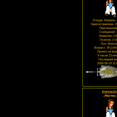
Откуда:
Израиль -
Зарегистрирован
: 
Приглашений
Сообщений:
Уважение:
[+5
Позитив:
[+3/
Пол:
Женск
Возраст:
36
[1990
Провел на фор
9 часов 23 ми
Последний ви
2009-08-19 11:
Anesteziy
.:Мастер:.