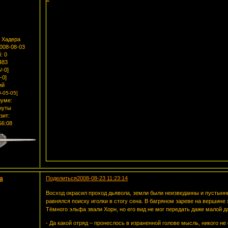
 Хадера
2008-08-03
:
0
483
/-0]
-0]
ий
-05-05]
уме:
нуты
зит:
56:08
a
Поделиться
2008-08-23 11:23:14
Восход окрасил проход дьявола, земли были неизведанны и пустынны
равнялся поиску иголки в стогу сена. В багряном зареве на вершине
Тёмного эльфа звали Хорн, но его вид не мог передать даже малой д
- Да какой отряд – пронеслось в израненной голове мысль, никого не