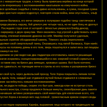
ся с невероятным трудом, к поясу была привязана верёвка на конце которой
ысли вперемешку с воспоминаниями накатывали на измученного война.
т, все целебные снадобья с пояса давно использованы, а сумка, походная сумка
арк кристалл нервно вздрогнул, повторяя спазм война, веки опустились, эльф
ламени Валакаса, его мечи сверкали в полумраке подобно танцу светлячков в
тряда рвались наружу, бой длился уже четыре часа, но не один боец не дрогнул
. Последняя струя огня от которой с лёгкостью увернулся Блейд денсер,
варкраеру и двум оракулам. Маги оказались под угрозой и действовать нужно
перёд, отвлекая внимание дракона на себя. Манёвр получился удачным,
трашным скрипом обсидиановый камень. Тёмного эльфа переполняло
родолжил свой смертельный танец. Оказавшись под лапой Валакаса, Хорн нанёс
усы на половину длины в его теле, зверь пошатнулся и залил весь зал пещеры
рокинул на пол.
 зрением он уже видел как два гладиатора изготовились нанести решающие
магов искрились сконцентрировавшейся в них энергией готовой сорваться в
 оставив ему на брюхе два зияющих, кровавых шрама. Всё было кончено.
ло сдаваться, но торчащие мечи и стрелы из его головы и разорванное брюхо
жал свой путь через дьявольский проход. Тело Хорна покрылось липким потом
 вдоль тела, каждый шаг отдавался жуткой болью отдавался в сломанных
знание захлебнулось новыми воспоминаниями.
в, ни радости победы, скорее это был шок, никогда клан не встречал столь
ильного монстра, стопор продлился больше минуты, своеобразная дань памяти
, начавших активно разворачивать свой инвентарь для извлечения всего, что
пустил Хорна и вскинув меч над головой , громогласным криком озарил своды
я со взглядом варкраера Харифа, выражение лица которого не предвещало ни