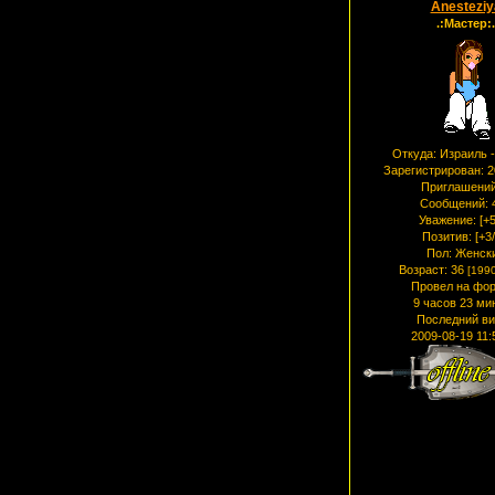
Anesteziy
.:Мастер:.
Откуда:
Израиль -
Зарегистрирован
: 
Приглашений
Сообщений:
Уважение:
[+5
Позитив:
[+3/
Пол:
Женск
Возраст:
36
[1990
Провел на фор
9 часов 23 ми
Последний ви
2009-08-19 11: