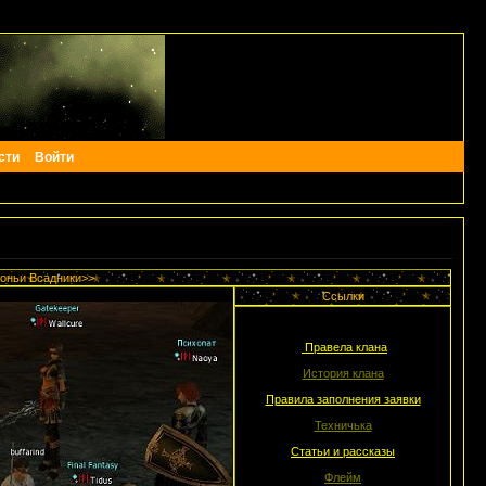
сти
Войти
оньи Всадники>>
Ссылки
Правела клана
История клана
Правила заполнения заявки
Техничька
Статьи и рассказы
Флейм