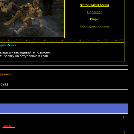
Фотоальбом Клана
Опросная
Видио
Обсуждения клана
gon Riders.
а,враги - заглядывайте,по воюем.
 заявку на вступление в клан.
ируйтесь
.
ссказ
1
Часть 1