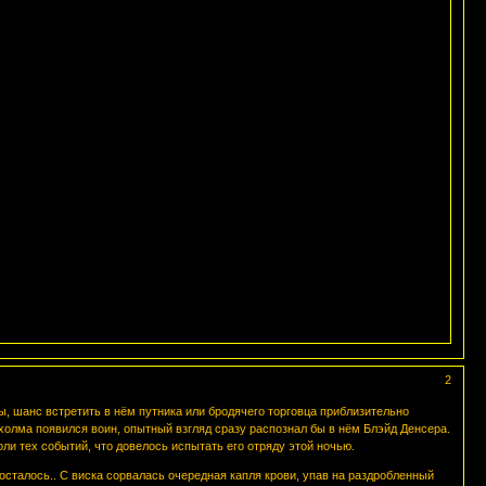
2
, шанс встретить в нём путника или бродячего торговца приблизительно
 холма появился воин, опытный взгляд сразу распознал бы в нём Блэйд Денсера.
оли тех событий, что довелось испытать его отряду этой ночью.
 осталось.. С виска сорвалась очередная капля крови, упав на раздробленный