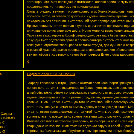
чего хорошего. Меч неожиданно потяжелел, словно весил не чуть не
продолжались хотя явно ему не принадлежали.
Сила, это единственное что успел донести до Хорна Хориф опытный,
порывом ветра, отлетело от дракона с чудовищной силой врезавшись
находились без сознания. Хиот старший брат Харифа единственный к
Братья росли вместе и первая ступень их развития проходила одинак
интуитивное понимание друг друга. Но по мере их взросления младш
Хиот стал варкраером а Хориф оверлордом, эта пара была известна 
секунды Хиот подхватил брата и словно пантера в стремительном пр
оглянулся, огромная тварь рвала остатки отряда, два лучника с бе
огромный красный дракон превращал в кровавое месиво обессиленны
вех ног нёсся в их сторону, на его безупречном Думе сияла здоровенн
0
a
Поделиться
2008-08-23 11:23:34
-Заряди кристалл быстро,- крепче сжимая свои кесенберги крикнул Хи
ничего не ответил, это выражение он боялся услышать всю свою соз
дикий рёв, таким рёвом сопровождалось одно из самых смертоносных
издали характерный хруст и ремни с трудом выдержали давление не
кровью. -Гном ,- голос Хиота и до того не отличавшийся благозвучие
ноге,- гном кивнул и начал занимать удобную позицию для атаки. Ме
схватил ствол дерева сломав его так чтоб получить острый наконечни
 Хадера
волновалась по поводу двух воинов наступавших с разных сторон. –Г
2008-08-03
Валакас оказался чертовски проворный, не смотря на всю силу скоро
:
0
тварь даже не взвыла, гном тоже не подкачал отрубив своей широчен
483
коротышка был размазан обрубком стопы, орк получил сильнейший уд
/-0]