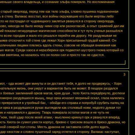
 меньше своего владельца, и сознание эльфа померкло. Но воспоминания
 старый оверлорд, перед тем как тело эльфа, словно пушинка подхваченная
 в стену. Валакас восстал, все войны окружавшие его были мертвы либо
то не пострадал от чудовищного заклятья рванулся в сторону оверлорда.
ово, никогда не было между ними сор или разногласий, а опыт сражений дал им
ий показал незаурядные магические способности и тут путь ученья разошёлся
по всем городам и мало кто решался перейти им дорогу. Не раздумывая не
ыжке отскочил к той стене где лежал Хорн присыпанный грудой камней. Он
зразличными лицами плелись вдоль стены, совсем не обращая внимания как
х магов. Среди хаоса и неразберихи орк подметил шустрого гнома который со
ая вмятина, но казалось что он полон сил и просто так не сдастся.
3
от, - ода может две минуты и он достанет тебя, я долго не продержусь, - Хорн
нательную жизнь, они умрут и вариантов быть не может. В пещере раздался
 боевых заклинаний орков магов, крик души , тело Хиота передёрнуло, доспехи
померно раздувшихся мышц, лицо орка исказил звериный оскал, глаза налились
м превратился в утробный бас, - обойди его справа и попробуй срубить палец на
чи орка в раздувшихся руках выглядели как столовый ножи, недолго думая тот
к и направился к дракону. Тварь пожирала остатки магов и не чуть не
ном, твой удар после моей атаки,- мысленно крикнул орк и рванулся вперёд.
сть Хиота он сумел увести корпус, бревно с треском вошло в брюхо дракона, но
ной секирой пол стопы. Месть дракона не заставила себя долго ждать,
ар хвостом и словно пушечный заряд отлетел в сторону. Валакас наступал,