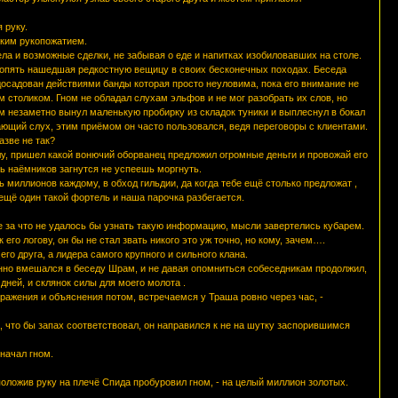
 руку.
епким рукопожатием.
ла и возможные сделки, не забывая о еде и напитках изобиловавших на столе.
опять нашедшая редкостную вещицу в своих бесконечных походах. Беседа
досадован действиями банды которая просто неуловима, пока его внимание не
 столиком. Гном не обладал слухам эльфов и не мог разобрать их слов, но
м незаметно вынул маленькую пробирку из складок туники и выплеснул в бокал
сающий слух, этим приёмом он часто пользовался, ведя переговоры с клиентами.
азве не так?
лу, пришел какой вонючий оборванец предложил огромные деньги и провожай его
ть наёмников загнутся не успеешь моргнуть.
ть миллионов каждому, в обход гильдии, да когда тебе ещё столько предложат ,
ещё один такой фортель и наша парочка разбегается.
е за что не удалось бы узнать такую информацию, мысли завертелись кубарем.
его логову, он бы не стал звать никого это уж точно, но кому, зачем….
его друга, а лидера самого крупного и сильного клана.
онно вмешался в беседу Шрам, и не давая опомниться собеседникам продолжил,
 дней, и склянок силы для моего молота .
зражения и объяснения потом, встречаемся у Траша ровно через час, -
а, что бы запах соответствовал, он направился к не на шутку заспорившимся
начал гном.
 положив руку на плечё Спида пробуровил гном, - на целый миллион золотых.