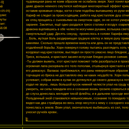
чудовищная рана не коим образом не ослабила зверя. Хиот понял вре
-0]
даже дракон немного смутился наблюдая многократный эффект крика
ий
оставив кровавые следы, когти стали подобны выпавшему из руки ме
-05-05]
уме:
Хариф не следил за происходящим, работа над кристаллом душ отни
нуты
их отец прощаясь с сыновьями на смертном одре, он не хотел умират
зит:
заранее. Заклятье, ещё одно раздался треск статики и воздух озари
56:08
дракона вцепившись в обе челюсти могучими руками, вспышка света 
смертельный удар. Десять секунд,- пронеслось в голове Харифа ему
…Боль, жуткая боль раздирающая грудную клетку и левую руку привел
камнями. Сколько прошло времени минута или день он не представля
отдалённой борьбы. Хорн повернул голову пытаясь разглядеть хоть ч
колдовал над кристаллом, выглядел он просто ужасно лицо бледное, 
Треск, вспышка, и кристалл засиял испуская бледно розовое сияние.
-Ты должен выжить, этот кристалл поможет тебе разобраться в произ
огромная лапа разорвала его тело пополам, отшвырнув кристалл к ст
его домаскус. Валакас приближался, его раны невероятным образом 
торчащее из брюха не доставляло ему ни каких неудобств. Хорн попы
успевает, собрав волю в кулак он дотянулся до своего домаскуса по
издал не звука , лишь большой кусок нижней челюсти упал на груду
умереть, ни силы покидали его и сознание вновь грозило сорваться в
до слуха донеслась мелодия тихой флейты, и в дальнем проходе мел
Полуденный зной становился невыносимым, сознание то покидало то
видел как два страйдера во весь опор несутся к нему с соседнего 
понеслась к земле. Воин упал, окончательно выбившись из сил, тело
уносил ручеёк крови..
0