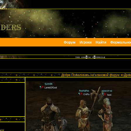
Форум
Игроки
Найти
Формально
Добро Пожаловать на клановой форум <<Драк
ы