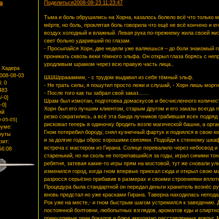
a
Поделиться
2008-08-23 11:23:47
Тьма и боль обрушились на Хорна, казалось болело всё что только мо
мёртв, но боль, проклятая боль говорила что ещё не всё кончено и е
воздух холодный и влажный. Левая рука по-прежнему жила своей жиз
свет больно ударивший по глазам.
- Просыпайся Хорн, две недели уже валяешься – до боли знакомый г
проникать сквозь веки тёмного эльфа. Он открыл глаза борясь с не
уродливым шрамом через всю правую часть лица..
 Хадера
2008-08-03
ШШШрраааммм, - с трудом выдавил из себя тёмный эльф.
:
0
- Не трать силы, я пошутил просто лежи и слушай, - Хорн лишь моргн
483
- После того как ты забрал свой заказ……
/-0]
Шрам был измотан, подготовка домаскусов и бесчисленного количест
-0]
Хорн был его лучшим клиентом, старым другом и его заказы всегда
ий
резко сократились, а всё эта банда лучников грабившая всех подряд
-05-05]
рисковал теперь в одиночку бродить возле магической башни, а орг
уме:
Гном потеребил бороду, снял кузнечный фартук и поднялся в свою к
нуты
и за долгие годы оброс хорошими связями. Подойдя к стенному шкаф
зит:
встреча с мастером из Гирана. Солнце перевалило через небосвод и
56:08
старенький, но ни сколь не потрепавшийся за годы, играл синими то
ребятня, затевая какие-то игры прям на мостовой, тут же сновали у
изменился город, когда гном впервые приехал сюда и открыл свою м
разросся серьёзно прибавив в размерах и своими строениями вплотн
Процедура была стандартной он передал деньги хранитель вознёс рук
вновь предстал но уже красками Гирана. Таверна находилась неподал
Рок уже на месте,- и гном быстрым шагом устремился к заведению.
постоянной болтовни, любопытных взглядов, ароматов еды и спиртно
причудливые тени бокалов и блюд аккуратно расставленных вокруг. 