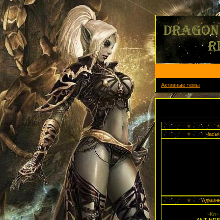
Активные темы
Объявление
Часы
Админ
~Кл~