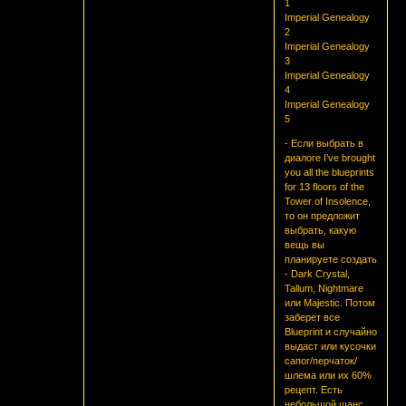
1
Imperial Genealogy
2
Imperial Genealogy
3
Imperial Genealogy
4
Imperial Genealogy
5
- Если выбрать в
диалоге I’ve brought
you all the blueprints
for 13 floors of the
Tower of Insolence,
то он предложит
выбрать, какую
вещь вы
планируете создать
- Dark Crystal,
Tallum, Nightmare
или Majestic. Потом
заберет все
Blueprint и cлучайно
выдаст или кусочки
сапог/перчаток/
шлема или их 60%
рецепт. Есть
небольшой шанс,