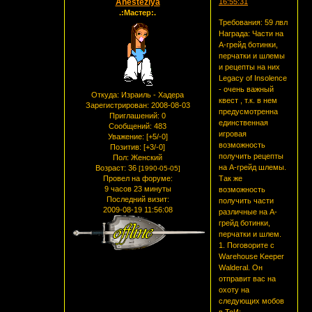
Anesteziya
16:55:31
.:Мастер:.
Требования: 59 лвл
Награда: Части на
A-грейд ботинки,
перчатки и шлемы
и рецепты на них
Legacy of Insolence
- очень важный
Откуда:
Израиль - Хадера
квест , т.к. в нем
Зарегистрирован
: 2008-08-03
предусмотренна
Приглашений:
0
единственная
Сообщений:
483
игровая
Уважение:
[+5/-0]
возможность
Позитив:
[+3/-0]
получить рецепты
Пол:
Женский
на А-грейд шлемы.
Возраст:
36
[1990-05-05]
Провел на форуме:
Так же
9 часов 23 минуты
возможность
Последний визит:
получить части
2009-08-19 11:56:08
различные на А-
грейд ботинки,
перчатки и шлем.
1. Поговорите с
Warehouse Keeper
Walderal. Он
отправит вас на
охоту на
следующих мобов
в ТоИ: