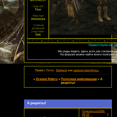
ANTIHREST
~Зам КЛ~
Tinor
~Мастер~
Anesteziya
~Самый
активный
участник~
Suki
Приветствуем вас на
Мы рады видеть здесь всех,как соклановцав
На форуме можно найти много полезной и
Привет, Гость!
Войдите
или
зарегистрируйтесь
.
»
Dragon Riders
»
Полезная информация
»
А
рецепты!
Страница:
1
А рецепты!
Поделиться
2008-
08-03
1