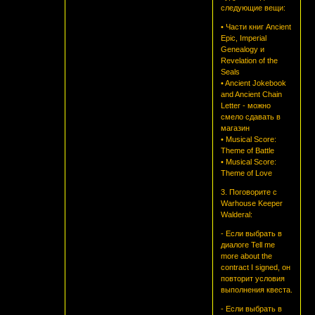
следующие вещи:
• Части книг Ancient
Epic, Imperial
Genealogy и
Revelation of the
Seals
• Ancient Jokebook
and Ancient Chain
Letter - можно
смело сдавать в
магазин
• Musical Score:
Theme of Battle
• Musical Score:
Theme of Love
3. Поговорите с
Warhouse Keeper
Walderal:
- Если выбрать в
диалоге Tell me
more about the
contract I signed, он
повторит условия
выполнения квеста.
- Если выбрать в