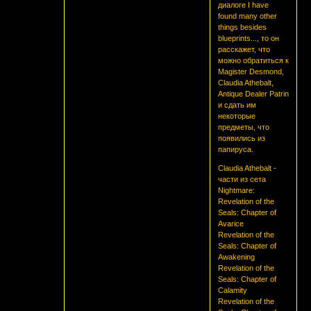
диалоге I have
found many other
things besides
blueprints..., то он
расскажет, что
можно обратиться к
Magister Desmond,
Claudia Athebalt,
Antique Dealer Patrin
и сдать им
некоторые
предметы, что
появились из
папируса.
Claudia Athebalt -
части из сета
Nightmare:
Revelation of the
Seals: Chapter of
Avarice
Revelation of the
Seals: Chapter of
Awakening
Revelation of the
Seals: Chapter of
Calamity
Revelation of the