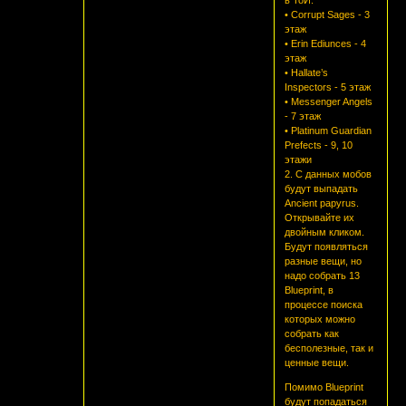
• Corrupt Sages - 3
этаж
• Erin Ediunces - 4
этаж
• Hallate’s
Inspectors - 5 этаж
• Messenger Angels
- 7 этаж
• Platinum Guardian
Prefects - 9, 10
этажи
2. С данных мобов
будут выпадать
Ancient papyrus.
Открывайте их
двойным кликом.
Будут появляться
разные вещи, но
надо собрать 13
Blueprint, в
процессе поиска
которых можно
собрать как
бесполезные, так и
ценные вещи.
Помимо Blueprint
будут попадаться