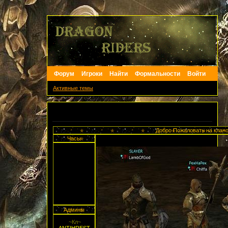
Форум
Игроки
Найти
Формальности
Войти
Активные темы
Объявление
Добро Пожаловать на клан
Часы
Админы
~Кл~